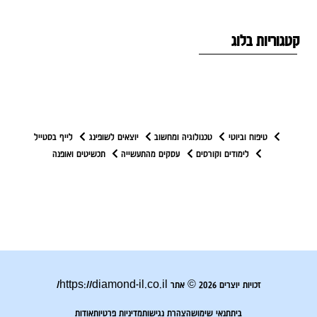
טגוריות בלוג
טיפוח וביוטי
טכנולוגיה ומחשוב
יוצאים לשופינג
לייף בסטייל
לימודים וקורסים
עסקים מהתעשייה
תכשיטים ואופנה
זכויות יוצרים 2026 © אתר https://diamond-il.co.il/
בית
תנאי שימוש
הצהרת נגישות
מדיניות פרטיות
אודות