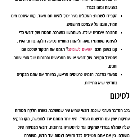
בצניעות ונהגו בכבוד.
הקפידו לשתות:
האקלים בעיר יכול להיות חם מאוד. קחו איתכם מים
תמיד, והגנו על עצמכם מהשמש.
תחבורה ציבורית יעילה:
השתמשו במערכת המטרו של דובאי כדי
להימנע מעומסי תנועה וליהנות מחוויית נסיעה חלקה ברחבי העיר.
קנו באופן חכם:
יוצאים לשופינג
? תזמנו את הביקור שלכם עם
פסטיבל הקניות של דובאי או עם המבצעים וההנחות של סופי עונות
וחגים.
ספארי במדבר:
הזמינו כרטיסים מראש, במיוחד אם אתם מבקרים
בחודשי שיא התיירות.
לסיכום
בלב המדבר הערבי שוכנת דובאי שהיא עיר שמשלבת בצורה חלקה מסורות
עתיקות יומין עם חדשנות העתיד. היא יותר מסתם יעד לחופשה, מקו הרקיע
שלה שמלא בגורדי שחקים ועד להיסטוריה ברחובות, דובאי מבטיחה טיול
מושלם. בין אם אתם מטיילים לבד ורוצים לנסות יעד חדש, משפחה