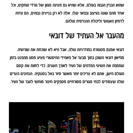
שהוא הבניין הגבוה בעולם, אלא שהיא גם מציגה מגוון של גורדי שחקים, וכל
אחד מהם שונה בעיצוב ובפאר שלו. אלה לא רק בניינים גבוהים, הם עדות
לדמיון האנושי וליכולת ההנדסית שלהם.
מהעבר אל העתיד של דובאי
דובאי אמנם מסנוורת במודרניות שלה, אבל היא לא שוכחת את שורשיה.
מוזיאון דובאי השוכן בתוך מבצר אל פאהידי ההיסטורי מציע מסע מהפנט בזמן
שממפה את השינוי המדהים של העיר לאורך השנים. כדי לחוות את קסם
העולם הישן, אתם לא צריכים יותר מאשר סיור באל בסטקיה. הנתיבים הצרים
שלה שצמודים לבתי מגורים מסורתיים מספקים חיבור מוחשי לעבר של העיר.