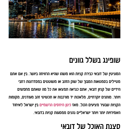
שופינג בשלל גוונים
המוניטין של דובאי כבירת קניות הוא משהו שהיא הרוויחה ביושר. בין אם אתם
מטיילים בסמטאות המבוך של שוק הזהב או משוטטים במסדרונות רחבי
הידיים של קניון דובאי, אתם כנראה תמצאו את כל מה שאתם מחפשים
ויותר. מותגים יוקרתיים, מלאכות יד מורכבות או תכשיטי זהב מעודנים, מקומות
הקניות שבעיר מציעים הכול. מאז
כינון היחסים הרשמיים
בין ישראל לאיחוד
האמירויות יותר ויותר ישראליים נהנים ממסעות קניות בדובאי.
סצנת האוכל של דובאי