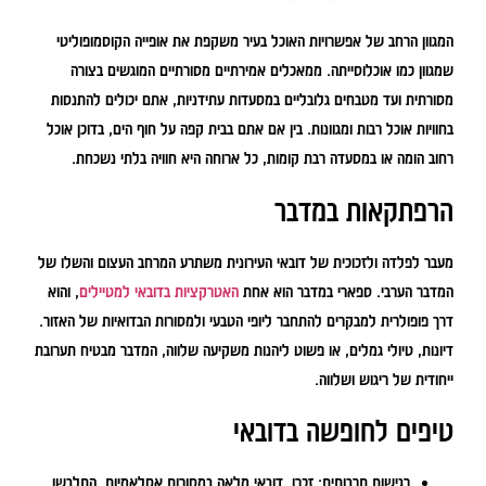
המגוון הרחב של אפשרויות האוכל בעיר משקפת את אופייה הקוסמופוליטי
שמגוון כמו אוכלוסייתה. ממאכלים אמירתיים מסורתיים המוגשים בצורה
מסורתית ועד מטבחים גלובליים במסעדות עתידניות, אתם יכולים להתנסות
בחוויות אוכל רבות ומגוונות. בין אם אתם בבית קפה על חוף הים, בדוכן אוכל
רחוב הומה או במסעדה רבת קומות, כל ארוחה היא חוויה בלתי נשכחת.
הרפתקאות במדבר
מעבר לפלדה ולזכוכית של דובאי העירונית משתרע המרחב העצום והשלו של
המדבר הערבי. ספארי במדבר הוא אחת
האטרקציות בדובאי למטיילים
, והוא
דרך פופולרית למבקרים להתחבר ליופי הטבעי ולמסורות הבדואיות של האזור.
דיונות, טיולי גמלים, או פשוט ליהנות משקיעה שלווה, המדבר מבטיח תערובת
ייחודית של ריגוש ושלווה.
טיפים לחופשה בדובאי
רגישות תרבותית:
זכרו, דובאי מלאה במסורות אסלאמיות. התלבשו