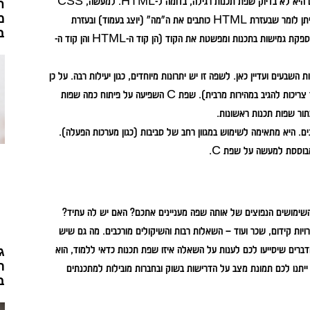
שפת CSS – שפת Cascading Style Sheets, או CSS, גם היא לא בדיוק שפת תכנות רגילה, בדומה ל-HTML. למעשה, CSS
ח
מ
משלימה את HTML בכך שהיא מתארת את עיצוב דפי האתרים. בגדול, ניתן לומר שבעזרת HTML כותבים את ה"מה" (יוצג בעמוד) ובעזרת
ב
CSS כותבים את ה“איך" (כיצד זה יוצג). ההפרדה היא לא מקרית והיא מספקת גמישות בתכנות ומפשטת את הקוד (הן קוד ה-HTML והן קוד ה-
בשנות השבעים ועדיין כאן. לשפה זו יש יתרונות מיוחדים, כגון יעילות רבה. על כן
היא מתאימה מאוד לתכנות במסגרת מערכות זמן אמת (מערכות שונות אשר צריכות להגיב במהירות מרבית). שפת C השפיעה על פיתוח כמה שפות
א מעט שנים. היא מתאימה לשימוש במגוון רחב של סביבות (כגון מערכות הפעלה).
בוססת למעשה על שפת C.
שימושים הנפוצים של אותה שפה מעניינים אתכם? האם יש לה עתיד?
ויות קידום, שכר ועוד – השאלות רבות והשיקולים מורכבים. מה גם שיש
נות בולטות מעבר לפייתון, כגון ג'אווה (Java) ושפת C. אחד הדברים שיסייעו לכם לענות על השאלה איזו שפת תכנות כדאי ללמוד, הוא
ג
ת
ייתנו לכם תמונת מצב על הדרישות בשוק ובחברות מובילות למתכנתים
ב