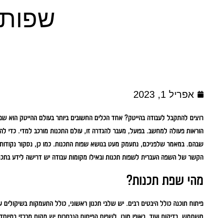
שפות 
אפריל 1, 2023
רוצים להתקבל לעבודה בהייטק? אחד הכלים החשובים ביותר בעולם ההייטק הוא שפ
הוראות פעולה למחשב. בפועל, מעבר להגדרה זו, עולם התכנות מורכב למדי. כדי להב
שבהם. במאמר שלפניכם, נתעמק מעט בנושא שפות התכנות. כמו כן, נסקור נקודות ש
הקשר של השפה העברית לשפות תכנות ובאילו מקומות עבודה יש דרישה לידע בתכנ
מהי שפת תכנות?
פיתוח תוכנה כולל היבטים רבים. יש שלבי תכנון ראשוני, כולל התעמקות בשיקולים ע
משתמש, בדיקות ועוד. באופן מובן, לשפות הפיתוח הנבחרות יש מקום מרכזי במיוח