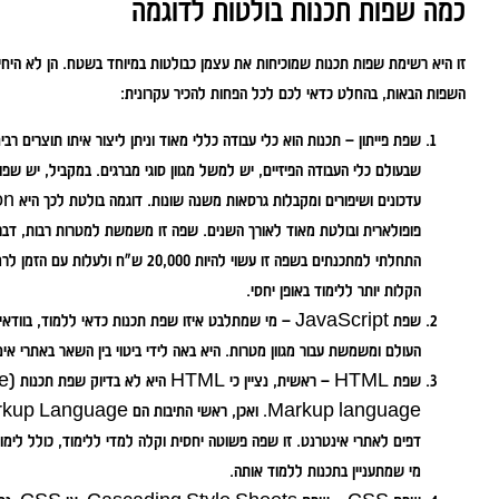
כמה שפות תכנות בולטות לדוגמה
זו היא רשימת שפות תכנות שמוכיחות את עצמן כבולטות במיוחד בשטח. הן לא היחידו
השפות הבאות, בהחלט כדאי לכם לכל הפחות להכיר עקרונית:
שפת פייתון – תכנות הוא כלי עבודה כללי מאוד וניתן ליצור איתו תוצרים ר
שבעולם כלי העבודה הפיזיים, יש למשל מגוון סוגי מברגים. במקביל, יש שפ
פופולארית ובולטת מאוד לאורך השנים. שפה זו משמשת למטרות רבות, דבר ש
הקלות יותר ללימוד באופן יחסי.
שפת JavaScript – מי שמתלבט איזו שפת תכנות כדאי ללמוד,
העולם ומשמשת עבור מגוון מטרות. היא באה לידי ביטוי בין השאר באתרי אי
דפים לאתרי אינטרנט. זו שפה פשוטה יחסית וקלה למדי ללימוד, כולל לימ
מי שמתעניין בתכנות ללמוד אותה.