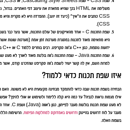
CSS).
שפת התכנות C – אחד מהאייקונים של עולם התכנות, אשר נוצר כבר 
ידועות נוספות, כגון ++C וג’ווה סקריפט. רבים בוחרים ללמוד C או ++C בתור שפות תכנות ראשונות.
שפת התכנות Java – שפת התכנות ג’ווה בולטת מאוד לאורך ל
למרות השם, אין לה קשר ישיר לשפת ג’ווה סקריפט שהזכרנו קודם, אשר מ
איזו שפת תכנות כדאי ללמוד?
הבחירה בשפת תכנות שבה כדאי להתמקד מבחינה מקצועית היא לא פשוטה. האם ה
אילו מגמות נראות לגביה? עד כמה היא קלה ללימוד ולשימוש או אולי להיפך? אפשר
לא מעט שפות תכ
מעבר על לוח דרושים בהייטק
ודרושים באמדוקס למחלקות הפיתוח
. הרשימות הללו 
בשפות האלה.