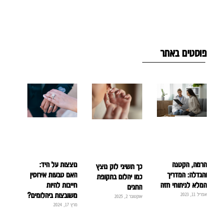
פוסטים באתר
הרמה, הקטנה
נוצצות על היד:
כך תשיגי לוק נוצץ
והגדלה: המדריך
האם טבעות אירוסין
כמו יהלום בתקופת
המלא לניתוחי חזה
חייבות להיות
החגים
אפריל 11, 2023
משובצות ביהלומים?
אוקטובר 2, 2025
מרץ 17, 2024
קרא עוד »
קרא עוד »