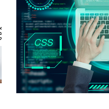
א
מ
ל