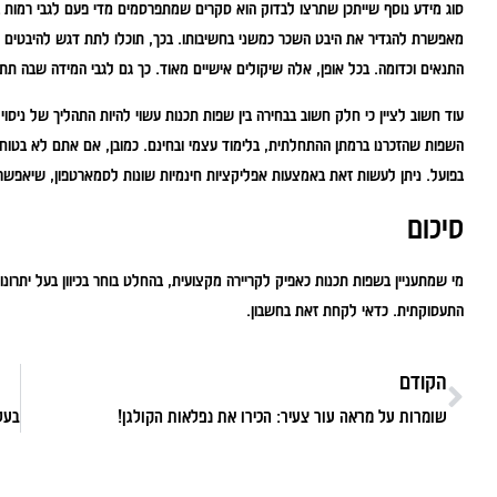
סוג מידע נוסף שייתכן שתרצו לבדוק הוא סקרים שמתפרסמים מדי פעם לגבי רמות ב
מאפשרת להגדיר את היבט השכר כמשני בחשיבותו. בכך, תוכלו לתת דגש להיבטים אח
התנאים וכדומה. בכל אופן, אלה שיקולים אישיים מאוד. כך גם לגבי המידה שבה ת
עוד חשוב לציין כי חלק חשוב בבחירה בין שפות תכנות עשוי להיות התהליך של ניס
השפות שהזכרנו ברמתן ההתחלתית, בלימוד עצמי ובחינם. כמובן, אם אתם לא בטוחי
בפועל. ניתן לעשות זאת באמצעות אפליקציות חינמיות שונות לסמארטפון, שיאפשר
סיכום
מי שמתעניין בשפות תכנות כאפיק לקריירה מקצועית, בהחלט בוחר בכיוון בעל יתרונ
התעסוקתית. כדאי לקחת זאת בחשבון.
הקודם
שומרות על מראה עור צעיר: הכירו את נפלאות הקולגן!