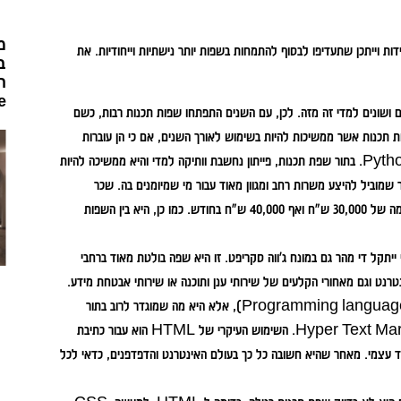
מ
ת וייתכן שתעדיפו לבסוף להתמחות בשפות יותר נישתיות וייחודיות. את
ב
ה
!
בים ושונים למדי זה מזה. לכן, עם השנים התפתחו שפות תכנות רבות, כשם
ות תכנות אשר ממשיכות להיות בשימוש לאורך השנים, אם כי הן עוברות
עדכונים ושיפורים ומקבלות גרסאות משנה שונות. דוגמה בולטת לכך היא Python. בתור שפת תכנות, פייתון נחשבת וותיקה למדי והיא ממשיכה להיות
מוביל להיצע משרות רחב ומגוון מאוד עבור מי שמיומנים בה. שכר
התחלתי למתכנתים בשפה זו עשוי להיות 20,000 ש"ח ולעלות עם הזמן לרמה של 30,000 ש"ח ואף 40,000 ש"ח בחודש. כמו כן, היא בין השפות
 בוודאי ייתקל די מהר גם במונח ג’ווה סקריפט. זו היא שפה בולטת מאוד ברחבי
נטרנט וגם מאחורי הקלעים של שירותי ענן ותוכנה או שירותי אבטחת מידע.
שפת HTML – ראשית, נציין כי HTML היא לא בדיוק שפת תכנות (Programming language), אלא היא מה שמוגדר לרוב בתור
Markup language. ואכן, ראשי התיבות הם Hyper Text Markup Language. השימוש העיקרי של HTML הוא עבור כתיבת
וד עצמי. מאחר שהיא חשובה כל כך בעולם האינטרנט והדפדפנים, כדאי לכל