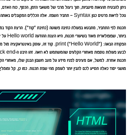
ניתן להבטיח תוצאות מיטביות, תוך ניצול מרבי של משאבי הזמן, הכסף, כוח האדם, 
נוכל לראות פרטים כגון Syntax – תחביר השפה. אלה הכללים המקובלים באותה שפה ספציפית לכתיבה.
תכנות לפי התחביר, מתבטא בפעולת כתיבה פשוטה (כתיבת "קוד"). הרצת הקוד במ
ביותר, שפופולארית מאוד בשיעורי תכנות, היא הצגת ההודעה Hello world על צג המחשב.
תכנות אחרת. למשל, אם מציגים לפניו מידע על מצב חשבון הבנק שלו, מאחורי הקלע
מושגי יסוד כאלה תסייע לכם להבין יותר לעומק מהי שפת תכנות. כמו כן, קל ומומ