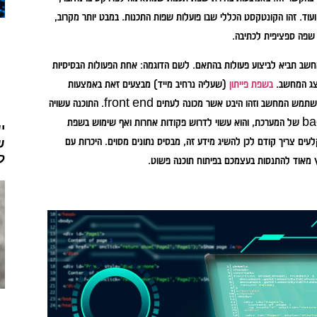
ועוד. זהו הקונטקסט הכללי שבו פועלות שפות התכנות. במבט יותר מקרוב,
חשב תביא לביצוע פעולות בהתאם. לשם הדוגמה: אחת הפעולות הבסיסיות
בשפת פייתון
(שעליה נרחיב מייד) מבצעים זאת באמצעות
הפקודה הבאה: print ("Hello World"). קוד זה, עוסק באינטראקציה מול משתמש המחשב וזהו היבט אשר מכונה לעתים front end. התוכנה עשויה
לבצע פעולות נוספות מאחורי הקלעים שהמשתמש לא רואה. זהו היבט ה-back end של המערכת, והוא עשוי לדרוש פקודות אחרות ואף שימוש בשפת
י
ים צריך קודם לכן להשיג מידע זה, מבסיס נתונים מסוים. היכרות עם
ש
ל
לץ מאוד להתנסות בעצמכם בפיתוח תוכנה פשוט.